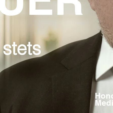
 stets
Hono
Medi