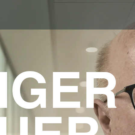
IGER
UER