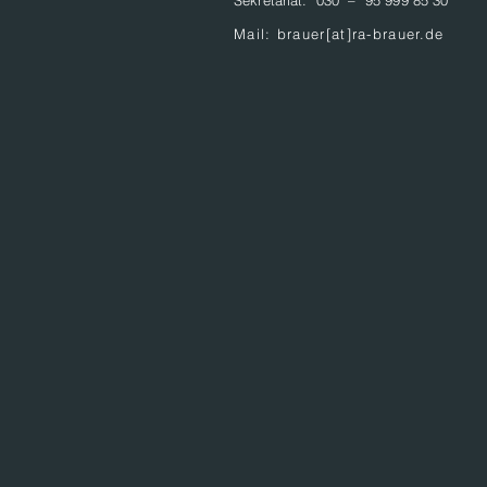
Sekretariat: 030 – 95 999 85 30
Mail: brauer[at]ra-brauer.de