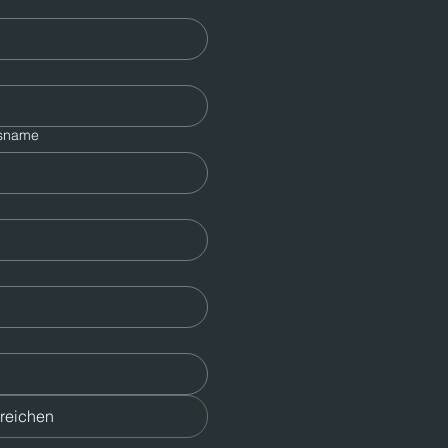
nsname
reichen