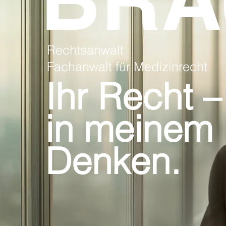
Rechtsanwalt
Fachanwalt für Medizinrecht
Ihr Recht –
in meinem
Denken.