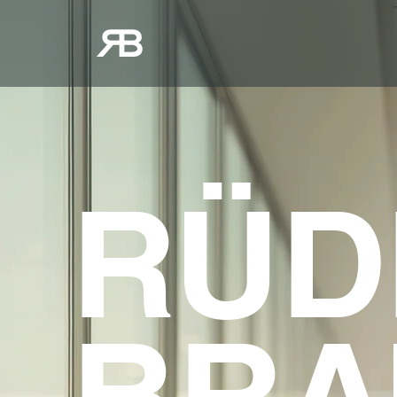
RÜD
BRA