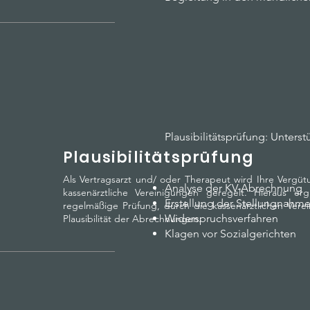
Plausibilitätsprüfung: Unters
Plausibilitätsprüfung
Als Vertragsarzt und/ oder Therapeut wird Ihre Vergü
Analyse der KV-Abrechnung
kassenärztliche Vereinigungen geregelt. Hieraus erg
Erstellung der Stellungnahm
regelmäßige Prüfung, durch die kassenärztlichen Vere
Widerspruchsverfahren
Plausibilität der Abrechnungen.
Klagen vor Sozialgerichten