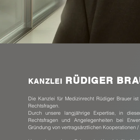
RÜDIGER BR
KANZLEI
Die Kanzlei für Medizinrecht Rüdiger Brauer ist s
Rechtsfragen.
Durch unsere langjährige Expertise, in dies
Rechtsfragen und Angelegenheiten bei Erwer
Gründung von vertragsärztlichen Kooperationen /